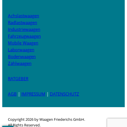
Achslastwaagen
Radlastwaagen
Industriewaagen
Fahrzeugwaagen
Mobile Waagen
Laborwaagen
Bodenwaagen
Zählwaagen
RATGEBER
AGB
|
IMPRESSUM
|
DATENSCHUTZ
Copyright 2026 by Waagen Friederichs GmbH.
All Rights Reserved.