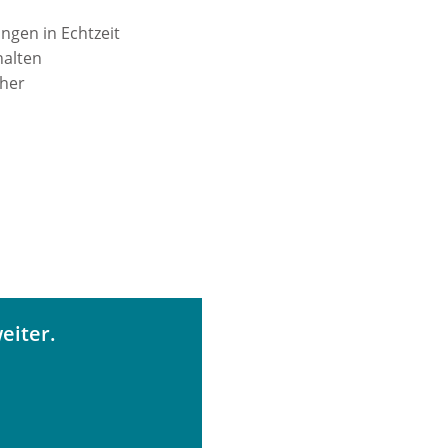
ngen in Echtzeit
halten
cher
eiter.