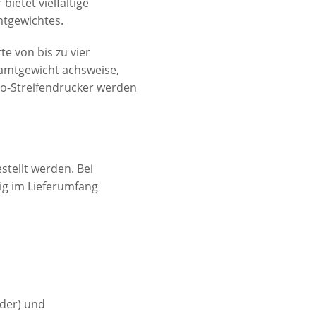
ietet vielfältige
mtgewichtes.
 von bis zu vier
samtgewicht achsweise,
mo-Streifendrucker werden
tellt werden. Bei
ig im Lieferumfang
lder) und