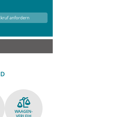
ND
WAAGEN­
VERLEIH