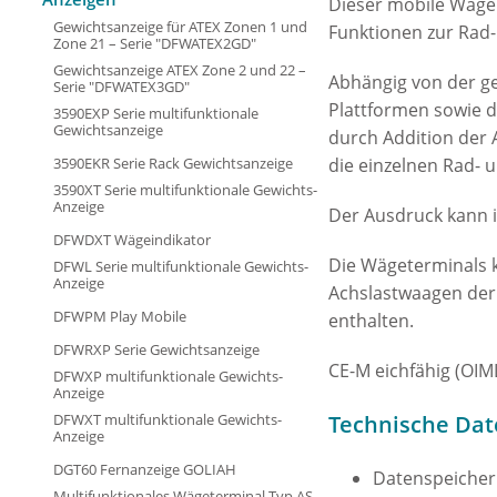
Dieser mobile Wägein
Gewichtsanzeige für ATEX Zonen 1 und
Funktionen zur Rad-
Zone 21 – Serie "DFWATEX2GD"
Gewichtsanzeige ATEX Zone 2 und 22 –
Abhängig von der g
Serie "DFWATEX3GD"
Plattformen sowie d
3590EXP Serie multifunktionale
Gewichtsanzeige
durch Addition der 
3590EKR Serie Rack Gewichtsanzeige
die einzelnen Rad- 
3590XT Serie multifunktionale Gewichts-
Anzeige
Der Ausdruck kann i
DFWDXT Wägeindikator
Die Wägeterminals k
DFWL Serie multifunktionale Gewichts-
Anzeige
Achslastwaagen der
DFWPM Play Mobile
enthalten.
DFWRXP Serie Gewichtsanzeige
CE-M eichfähig (OIML
DFWXP multifunktionale Gewichts-
Anzeige
DFWXT multifunktionale Gewichts-
Technische Dat
Anzeige
DGT60 Fernanzeige GOLIAH
Datenspeicher 
Multifunktionales Wägeterminal Typ AS-