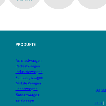
PRODUKTE
Achslastwaagen
Radlastwaagen
Industriewaagen
Fahrzeugwaagen
Mobile Waagen
Laborwaagen
RATGE
Bodenwaagen
Zählwaagen
AGB
|