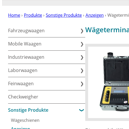
Home
›
Produkte
›
Sonstige Produkte
›
Anzeigen
›
Wägetermi
Wägetermina
Fahrzeugwaagen
Mobile Waagen
Industriewaagen
Laborwaagen
Feinwaagen
Checkweigher
Sonstige Produkte
Wägeschienen
Anzeigen