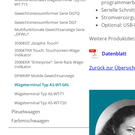
programmierba
WT-715
Serielle Schni
Gewichtsmessumformer Serie DGTQ
Stromversorgun
Gewichtsmessumformer Serie DGT
Optional: USB-
Multifunktionale Gewichtsanzeige Serie
„DFWLI“
Weitere Produktdeta
3590EGT „Graphic Touch“
3590ETKR Touch: Touchscreen-Wäge-
Datenblatt
Indikator
3590EKR "Enterprise": Serie Rack Wäge-
Indikator
Zurück zur Übersich
DFWKRP Mobile Gewichtsanzeige
Wägeterminal Typ AS-WT-GKL
Wägeterminal Typ AS-WT-T1
Wägeterminal Typ AS-WT-T20
Pleuelwaagen
Farbmischwaagen