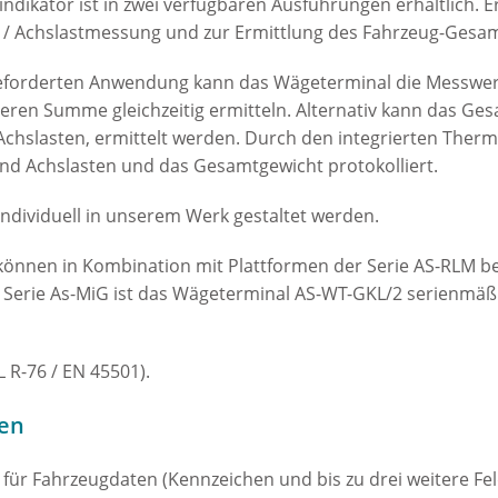
dikator ist in zwei verfügbaren Ausführungen erhältlich. Er b
 / Achslastmessung und zur Ermittlung des Fahrzeug-Gesa
eforderten Anwendung kann das Wägeterminal die Messwerte
eren Summe gleichzeitig ermitteln. Alternativ kann das Ge
Achslasten, ermittelt werden. Durch den integrierten Ther
und Achslasten und das Gesamtgewicht protokolliert.
ndividuell in unserem Werk gestaltet werden.
önnen in Kombination mit Plattformen der Serie AS-RLM bes
 Serie As-MiG ist das Wägeterminal AS-WT-GKL/2 serienmäß
 R-76 / EN 45501).
en
für Fahrzeugdaten (Kennzeichen und bis zu drei weitere Fe