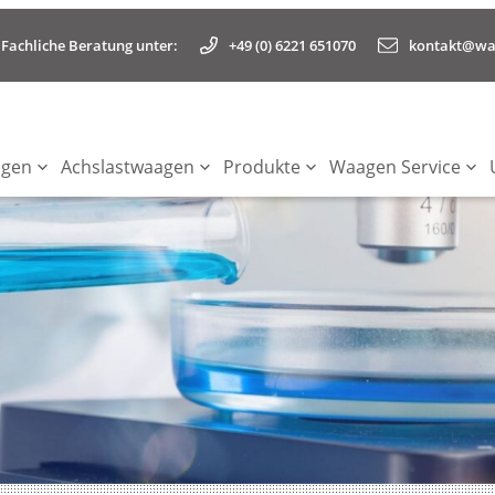
+49 (0) 6221 651070
kontakt@waa
Fachliche Beratung unter:
agen
Achslastwaagen
Produkte
Waagen Service