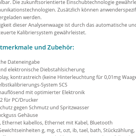
hlbar. Die zukunftsorientierte Einschubtechnologie gewährl
unikationstechnologien. Zusätzlich können anwenderspezif
tergeladen werden.
gkeit dieser Analysenwaage ist durch das automatische und f
uerte Kalibriersystem gewährleistet.
ktmerkmale und Zubehör:
che Dateneingabe
nd elektronische Diebstahlsicherung
play, kontrastreich (keine Hinterleuchtung für 0,01mg Waag
lbstkalibrierungs-System SCS
auflösend mit optimierter Elektronik
32 für PC/Drucker
Schutz gegen Schmutz und Spritzwasser
uckguss Gehäuse
 Ethernet kabellos, Ethernet mit Kabel, Bluetooth
ewichtseinheiten g, mg, ct, ozt, ib, tael, bath, Stückzählun