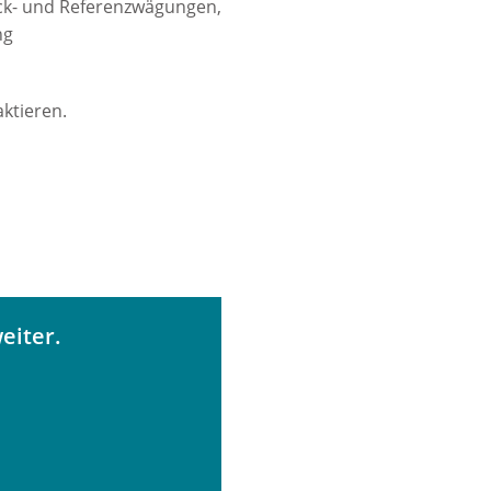
eck- und Referenzwägungen,
ng
ktieren.
eiter.