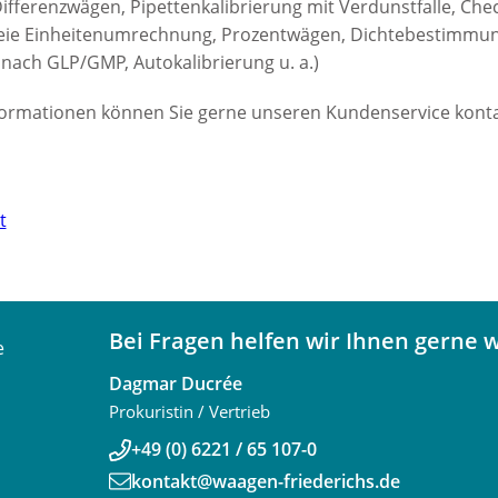
fferenzwägen, Pipettenkalibrierung mit Verdunstfalle, Ch
reie Einheitenumrechnung, Prozentwägen, Dichtebestimmu
nach GLP/GMP, Autokalibrierung u. a.)
Informationen können Sie gerne unseren Kundenservice konta
t
Bei Fragen helfen wir Ihnen gerne w
Dagmar Ducrée
Prokuristin / Vertrieb
+49 (0) 6221 / 65 107-0
kontakt@waagen-friederichs.de