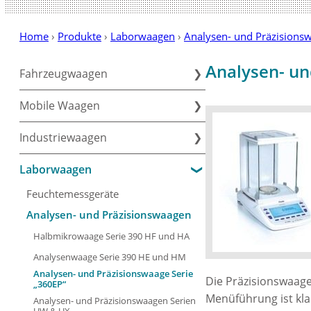
Home
›
Produkte
›
Laborwaagen
›
Analysen- und Präzisions­
Analysen- un
Fahrzeugwaagen
Mobile Waagen
Industriewaagen
Laborwaagen
Feuchte­mess­geräte
Analysen- und Präzisions­waagen
Halbmikrowaage Serie 390 HF und HA
Analysenwaage Serie 390 HE und HM
Analysen- und Präzisionswaage Serie
Die Präzisionswaage
„360EP“
Menüführung ist klar
Analysen- und Präzisionswaagen Serien