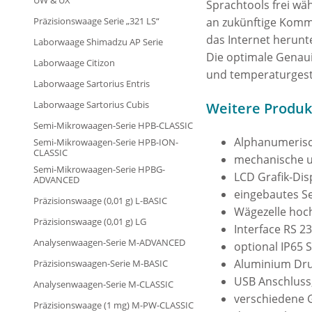
UW & UX
Sprachtools frei wä
Präzisionswaage Serie „321 LS“
an zukünftige Komm
das Internet herun
Laborwaage Shimadzu AP Serie
Die optimale Genaui
Laborwaage Citizon
und temperaturgeste
Laborwaage Sartorius Entris
Laborwaage Sartorius Cubis
Weitere Produ
Semi-Mikrowaagen-Serie HPB-CLASSIC
Alphanumeris
Semi-Mikrowaagen-Serie HPB-ION-
CLASSIC
mechanische u
Semi-Mikrowaagen-Serie HPBG-
LCD Grafik-Dis
ADVANCED
eingebautes Se
Präzisionswaage (0,01 g) L-BASIC
Wägezelle hoch
Präzisionswaage (0,01 g) LG
Interface RS 2
Analysenwaagen-Serie M-ADVANCED
optional IP65 
Aluminium Dr
Präzisionswaagen-Serie M-BASIC
USB Anschluss,
Analysenwaagen-Serie M-CLASSIC
verschiedene G
Präzisionswaage (1 mg) M-PW-CLASSIC