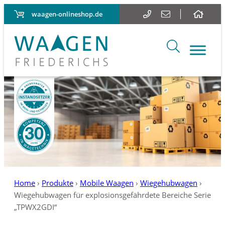
waagen-onlineshop.de
Home
›
Produkte
›
Mobile Waagen
›
Wiegehubwagen
›
Wiegehubwagen für explosionsgefährdete Bereiche Serie
„TPWX2GDI“