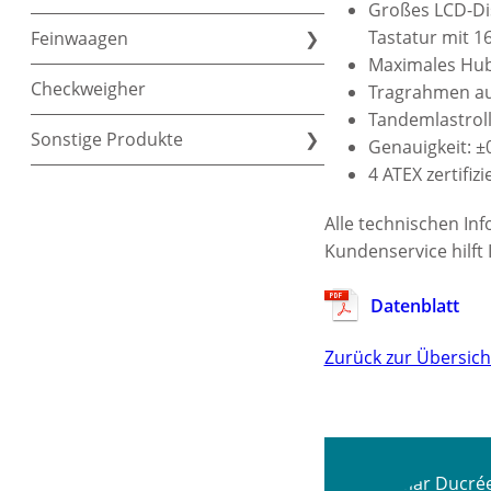
Großes LCD-Dis
Tastatur mit 1
Feinwaagen
Maximales Hub
Checkweigher
Tragrahmen aus
Tandemlastrol
Sonstige Produkte
Genauigkeit: ±0
4 ATEX zertifi
Alle technischen In
Kundenservice hilft
Datenblatt
Zurück zur Übersich