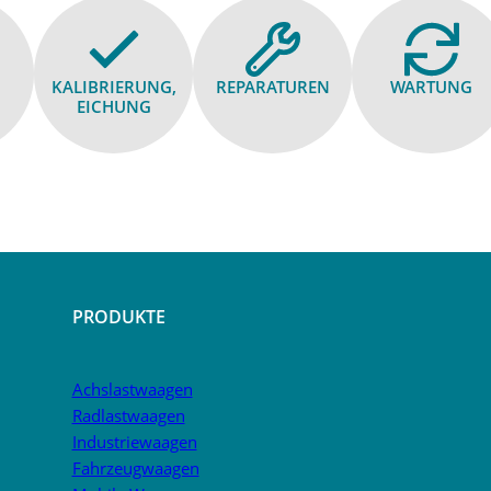
KALIBRIE­RUNG,
REPARA­TUREN
WARTUNG
EICHUNG
PRODUKTE
Achslastwaagen
Radlastwaagen
Industriewaagen
Fahrzeugwaagen