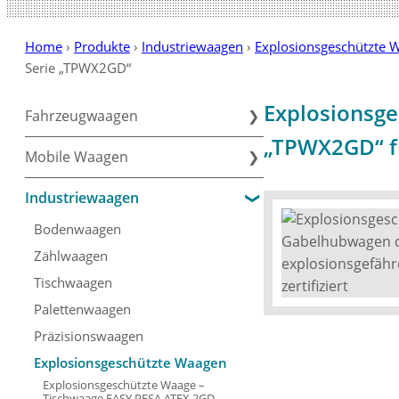
Home
›
Produkte
›
Industriewaagen
›
Explosionsgeschützte 
Serie „TPWX2GD“
Explosionsge
Fahrzeugwaagen
„TPWX2GD“ fü
Mobile Waagen
Industriewaagen
Bodenwaagen
Zählwaagen
Tischwaagen
Palettenwaagen
Präzisionswaagen
Explosionsgeschützte Waagen
Explosionsgeschützte Waage –
Tischwaage EASY PESA ATEX 2GD