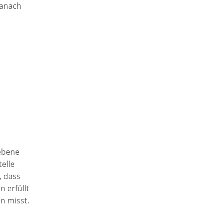
danach
iebene
elle
, dass
 erfüllt
n misst.