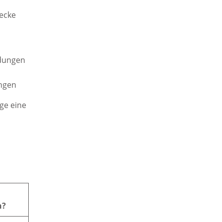
wecke
dungen
ungen
ge eine
n?