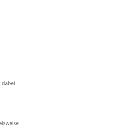
t dabei
elsweise