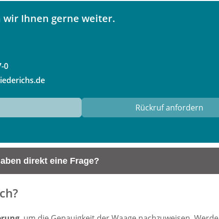
 wir Ihnen gerne weiter.
7-0
iederichs.de
haben direkt eine Frage?
ich?
erung
, um die Genauigkeit der Waage nachzuweisen. Werd