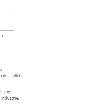
en
en
n gesetzliche
alisten
Industrie,